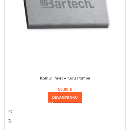
Kömür Palet – Kuru Pompa
50,00
₺
DEVAMINI OKU
HEPSI SATILDI