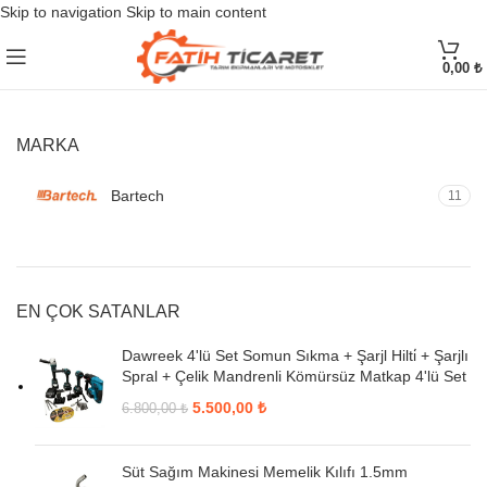
Skip to navigation
Skip to main content
0,00
₺
MARKA
Bartech
11
EN ÇOK SATANLAR
Dawreek 4'lü Set Somun Sıkma + Şarjl Hilti̇ + Şarjlı
Spral + Çelik Mandrenli Kömürsüz Matkap 4'lü Set
5.500,00
₺
6.800,00
₺
Süt Sağım Makinesi Memelik Kılıfı 1.5mm