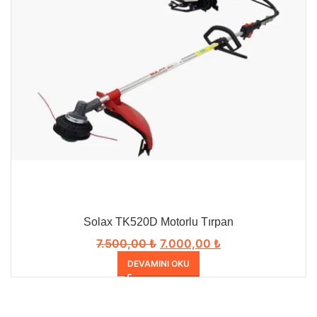
Solax TK520D Motorlu Tırpan
7.500,00
₺
7.000,00
₺
DEVAMINI OKU