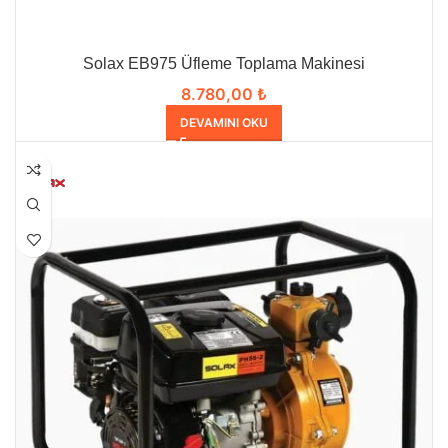
Solax EB975 Üfleme Toplama Makinesi
8.780,00
₺
DEVAMINI OKU
HEPSI SATILDI