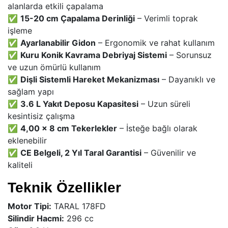
alanlarda etkili çapalama
✅
15-20 cm Çapalama Derinliği
– Verimli toprak
işleme
✅
Ayarlanabilir Gidon
– Ergonomik ve rahat kullanım
✅
Kuru Konik Kavrama Debriyaj Sistemi
– Sorunsuz
ve uzun ömürlü kullanım
✅
Dişli Sistemli Hareket Mekanizması
– Dayanıklı ve
sağlam yapı
✅
3.6 L Yakıt Deposu Kapasitesi
– Uzun süreli
kesintisiz çalışma
✅
4,00 × 8 cm Tekerlekler
– İsteğe bağlı olarak
eklenebilir
✅
CE Belgeli, 2 Yıl Taral Garantisi
– Güvenilir ve
kaliteli
Teknik Özellikler
Motor Tipi:
TARAL 178FD
Silindir Hacmi:
296 cc