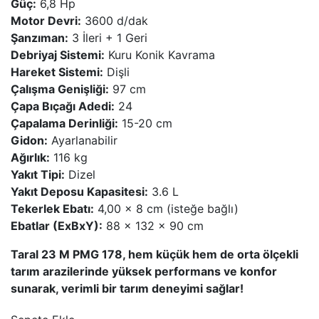
Güç:
6,8 Hp
Motor Devri:
3600 d/dak
Şanzıman:
3 İleri + 1 Geri
Debriyaj Sistemi:
Kuru Konik Kavrama
Hareket Sistemi:
Dişli
Çalışma Genişliği:
97 cm
Çapa Bıçağı Adedi:
24
Çapalama Derinliği:
15-20 cm
Gidon:
Ayarlanabilir
Ağırlık:
116 kg
Yakıt Tipi:
Dizel
Yakıt Deposu Kapasitesi:
3.6 L
Tekerlek Ebatı:
4,00 × 8 cm (isteğe bağlı)
Ebatlar (ExBxY):
88 x 132 x 90 cm
Taral 23 M PMG 178, hem küçük hem de orta ölçekli
tarım arazilerinde yüksek performans ve konfor
sunarak, verimli bir tarım deneyimi sağlar!