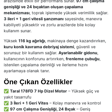
arazisinde etkili bir performans sunar.
97 cm çalışma
genişliği ve 24 bıçaktan oluşan çapalama
mekanizması
, toprak işlemede yüksek verimlilik sağlar.
3 ileri + 1 geri vitesli şanzımanı
sayesinde, manevra
kabiliyeti yüksektir ve zorlu arazilerde bile kolay
kullanım sunar.
Yüksek
116 kg ağırlığı
, makinaya denge kazandırırken,
kuru konik kavrama debriyaj sistemi
, güvenli ve
sorunsuz bir kullanım sağlar.
Ayarlanabilir gidonu
,
kullanıcının konforunu artırırken,
frenleme çubuğu
,
istenilen çapalama derinliği ve ilerleme hızını
ayarlamaya olanak tanır.
Öne Çıkan Özellikler
✅
Taral 178FD 7 Hp Dizel Motor
– Yüksek güç ve
yakıt tasarrufu
✅
3 İleri + 1 Geri Vites
– Kolay manevra ve kontrol
✅
97 cm Çalışma Genişliği, 24 Bıçak
– Geniş